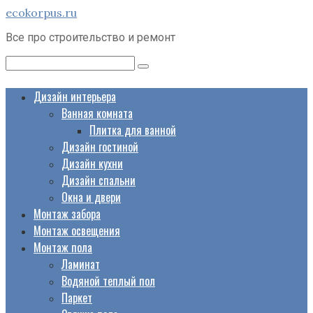
Перейти
ecokorpus.ru
к
Все про строительство и ремонт
контенту
Поиск:
Дизайн интерьера
Ванная комната
Плитка для ванной
Дизайн гостиной
Дизайн кухни
Дизайн спальни
Окна и двери
Монтаж забора
Монтаж освещения
Монтаж пола
Ламинат
Водяной теплый пол
Паркет